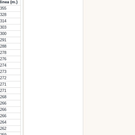
dinea (m.)
355
328
314
303
300
291
288
278
276
274
273
272
271
271
268
266
266
266
264
262
259