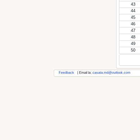
43
44
45
46
47
48
49
50
Feedback
| Email la:
casata.md@outlook.com