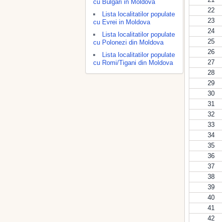
cu Bulgari in Moldova
22
Lista localitatilor populate
23
cu Evrei in Moldova
24
Lista localitatilor populate
25
cu Polonezi din Moldova
26
Lista localitatilor populate
27
cu Romi/Tigani din Moldova
28
29
30
31
32
33
34
35
36
37
38
39
40
41
42