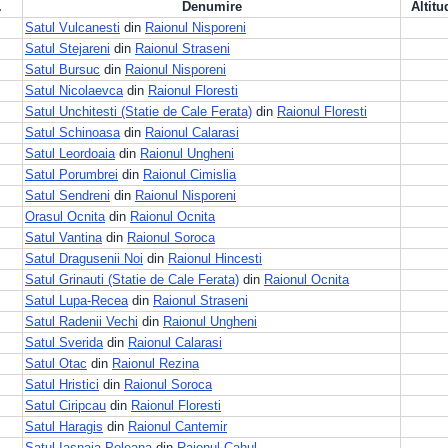
.
Denumire
Altitu
Satul Vulcanesti
din
Raionul Nisporeni
Satul Stejareni
din
Raionul Straseni
Satul Bursuc
din
Raionul Nisporeni
Satul Nicolaevca
din
Raionul Floresti
Satul Unchitesti (Statie de Cale Ferata)
din
Raionul Floresti
Satul Schinoasa
din
Raionul Calarasi
Satul Leordoaia
din
Raionul Ungheni
Satul Porumbrei
din
Raionul Cimislia
Satul Sendreni
din
Raionul Nisporeni
Orasul Ocnita
din
Raionul Ocnita
Satul Vantina
din
Raionul Soroca
Satul Dragusenii Noi
din
Raionul Hincesti
Satul Grinauti (Statie de Cale Ferata)
din
Raionul Ocnita
Satul Lupa-Recea
din
Raionul Straseni
Satul Radenii Vechi
din
Raionul Ungheni
Satul Sverida
din
Raionul Calarasi
Satul Otac
din
Raionul Rezina
Satul Hristici
din
Raionul Soroca
Satul Ciripcau
din
Raionul Floresti
Satul Haragis
din
Raionul Cantemir
Satul Iasnaia Poleana
din
Raionul Cahul