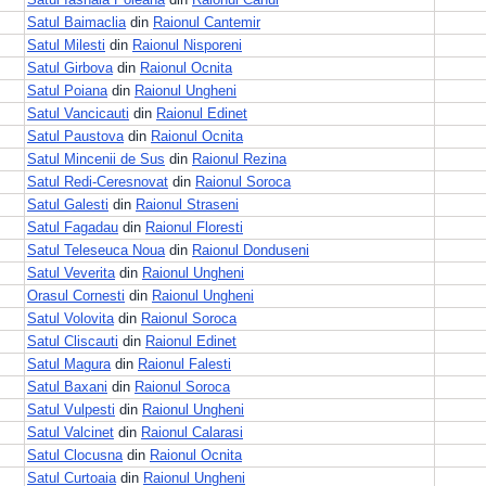
Satul Baimaclia
din
Raionul Cantemir
Satul Milesti
din
Raionul Nisporeni
Satul Girbova
din
Raionul Ocnita
Satul Poiana
din
Raionul Ungheni
Satul Vancicauti
din
Raionul Edinet
Satul Paustova
din
Raionul Ocnita
Satul Mincenii de Sus
din
Raionul Rezina
Satul Redi-Ceresnovat
din
Raionul Soroca
Satul Galesti
din
Raionul Straseni
Satul Fagadau
din
Raionul Floresti
Satul Teleseuca Noua
din
Raionul Donduseni
Satul Veverita
din
Raionul Ungheni
Orasul Cornesti
din
Raionul Ungheni
Satul Volovita
din
Raionul Soroca
Satul Cliscauti
din
Raionul Edinet
Satul Magura
din
Raionul Falesti
Satul Baxani
din
Raionul Soroca
Satul Vulpesti
din
Raionul Ungheni
Satul Valcinet
din
Raionul Calarasi
Satul Clocusna
din
Raionul Ocnita
Satul Curtoaia
din
Raionul Ungheni