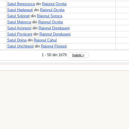
Satul Berezovca
din
Raionul Ocnita
Satul Hadarauti
din
Raionul Ocnita
Satul Solonet
din
Raionul Soroca
Satul Maiovca
din
Raionul Ocnita
Satul Arionesti
din
Raionul Donduseni
Satul Pivniceni
din
Raionul Donduseni
Satul Doina
din
Raionul Cahul
Satul Unchitesti
din
Raionul Floresti
1 - 50 din 1679
Inainte >