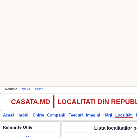
Romana
Ruskii
English
CASATA.MD
LOCALITATI DIN REPU
Acasă
Imobil
Chirie
Companii
Feeduri
Imagini
Hărţi
Localități
Referinte Utile
Lista localitatilo