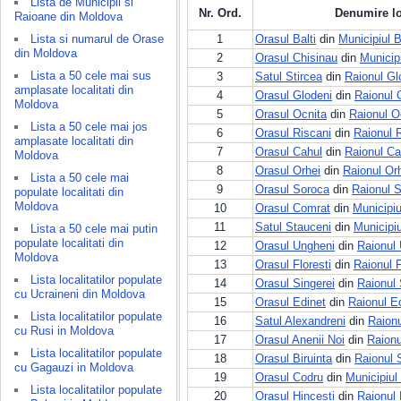
Lista de Municipii si
Nr. Ord.
Denumire lo
Raioane din Moldova
Lista si numarul de Orase
1
Orasul Balti
din
Municipiul B
din Moldova
2
Orasul Chisinau
din
Municip
Lista a 50 cele mai sus
3
Satul Stircea
din
Raionul Gl
amplasate localitati din
4
Orasul Glodeni
din
Raionul 
Moldova
5
Orasul Ocnita
din
Raionul O
Lista a 50 cele mai jos
6
Orasul Riscani
din
Raionul 
amplasate localitati din
7
Orasul Cahul
din
Raionul Ca
Moldova
8
Orasul Orhei
din
Raionul Or
Lista a 50 cele mai
9
Orasul Soroca
din
Raionul 
populate localitati din
Moldova
10
Orasul Comrat
din
Municipi
11
Satul Stauceni
din
Municipi
Lista a 50 cele mai putin
populate localitati din
12
Orasul Ungheni
din
Raionul
Moldova
13
Orasul Floresti
din
Raionul F
Lista localitatilor populate
14
Orasul Singerei
din
Raionul 
cu Ucraineni din Moldova
15
Orasul Edinet
din
Raionul E
Lista localitatilor populate
16
Satul Alexandreni
din
Raionu
cu Rusi in Moldova
17
Orasul Anenii Noi
din
Raionu
Lista localitatilor populate
18
Orasul Biruinta
din
Raionul 
cu Gagauzi in Moldova
19
Orasul Codru
din
Municipiul
Lista localitatilor populate
20
Orasul Hincesti
din
Raionul 