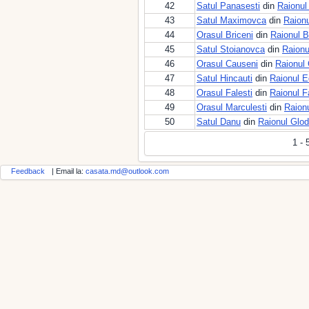
42
Satul Panasesti
din
Raionul
43
Satul Maximovca
din
Raionu
44
Orasul Briceni
din
Raionul B
45
Satul Stoianovca
din
Raionu
46
Orasul Causeni
din
Raionul
47
Satul Hincauti
din
Raionul E
48
Orasul Falesti
din
Raionul F
49
Orasul Marculesti
din
Raionu
50
Satul Danu
din
Raionul Glod
1 - 
Feedback
| Email la:
casata.md@outlook.com