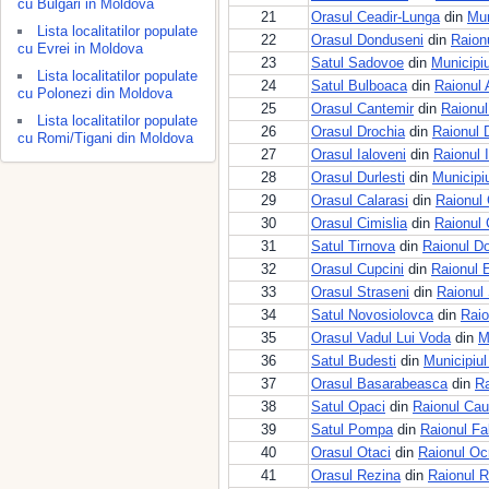
cu Bulgari in Moldova
21
Orasul Ceadir-Lunga
din
Mun
Lista localitatilor populate
22
Orasul Donduseni
din
Raion
cu Evrei in Moldova
23
Satul Sadovoe
din
Municipiu
Lista localitatilor populate
24
Satul Bulboaca
din
Raionul 
cu Polonezi din Moldova
25
Orasul Cantemir
din
Raionul
Lista localitatilor populate
26
Orasul Drochia
din
Raionul 
cu Romi/Tigani din Moldova
27
Orasul Ialoveni
din
Raionul 
28
Orasul Durlesti
din
Municipi
29
Orasul Calarasi
din
Raionul 
30
Orasul Cimislia
din
Raionul 
31
Satul Tirnova
din
Raionul D
32
Orasul Cupcini
din
Raionul 
33
Orasul Straseni
din
Raionul 
34
Satul Novosiolovca
din
Raio
35
Orasul Vadul Lui Voda
din
M
36
Satul Budesti
din
Municipiul
37
Orasul Basarabeasca
din
Ra
38
Satul Opaci
din
Raionul Cau
39
Satul Pompa
din
Raionul Fa
40
Orasul Otaci
din
Raionul Oc
41
Orasul Rezina
din
Raionul R