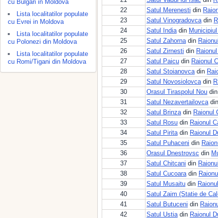
cu Bulgari in Moldova
22
Satul Merenesti
din
Raio
Lista localitatilor populate
23
Satul Vinogradovca
din
R
cu Evrei in Moldova
24
Satul India
din
Municipiul
Lista localitatilor populate
25
Satul Zahorna
din
Raionu
cu Polonezi din Moldova
26
Satul Zirnesti
din
Raionul
Lista localitatilor populate
27
Satul Paicu
din
Raionul 
cu Romi/Tigani din Moldova
28
Satul Stoianovca
din
Rai
29
Satul Novosiolovca
din
R
30
Orasul Tiraspolul Nou
di
31
Satul Nezavertailovca
di
32
Satul Brinza
din
Raionul 
33
Satul Rosu
din
Raionul C
34
Satul Pirita
din
Raionul D
35
Satul Puhaceni
din
Raion
36
Orasul Dnestrovsc
din
Mu
37
Satul Chitcani
din
Raionu
38
Satul Cucoara
din
Raionu
39
Satul Musaitu
din
Raionul
40
Satul Zaim (Statie de Cal
41
Satul Butuceni
din
Raionu
42
Satul Ustia
din
Raionul D