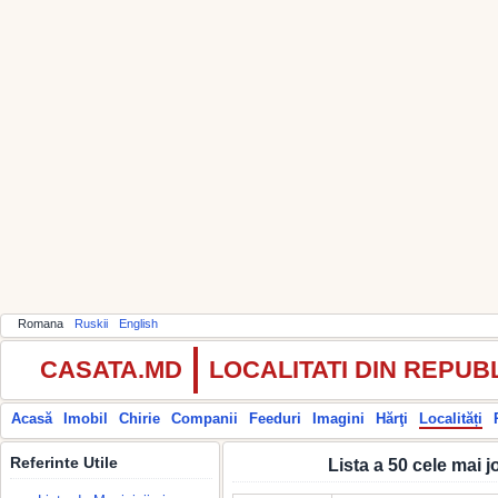
Romana
Ruskii
English
CASATA.MD
LOCALITATI DIN REPU
Acasă
Imobil
Chirie
Companii
Feeduri
Imagini
Hărţi
Localități
Referinte Utile
Lista a 50 cele mai 