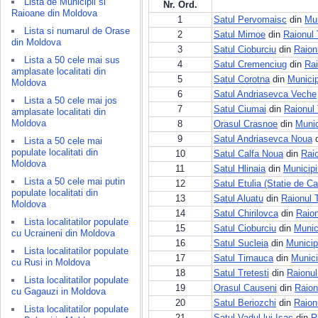
Lista de Municipii si
Nr. Ord.
Raioane din Moldova
1
Satul Pervomaisc
din
Mun
Lista si numarul de Orase
2
Satul Mirnoe
din
Raionul 
din Moldova
3
Satul Cioburciu
din
Raion
Lista a 50 cele mai sus
4
Satul Cremenciug
din
Rai
amplasate localitati din
5
Satul Corotna
din
Municip
Moldova
6
Satul Andriasevca Veche
Lista a 50 cele mai jos
7
Satul Ciumai
din
Raionul 
amplasate localitati din
Moldova
8
Orasul Crasnoe
din
Munic
9
Satul Andriasevca Noua
Lista a 50 cele mai
populate localitati din
10
Satul Calfa Noua
din
Raio
Moldova
11
Satul Hlinaia
din
Municipi
Lista a 50 cele mai putin
12
Satul Etulia (Statie de Ca
populate localitati din
13
Satul Aluatu
din
Raionul T
Moldova
14
Satul Chirilovca
din
Raion
Lista localitatilor populate
15
Satul Cioburciu
din
Munic
cu Ucraineni din Moldova
16
Satul Sucleia
din
Municip
Lista localitatilor populate
17
Satul Tirnauca
din
Munici
cu Rusi in Moldova
18
Satul Tretesti
din
Raionul
Lista localitatilor populate
19
Orasul Causeni
din
Raion
cu Gagauzi in Moldova
20
Satul Beriozchi
din
Raion
Lista localitatilor populate
21
Satul Vadul lui Isac
din
R