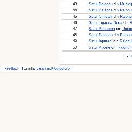
43
Satul Delacau
din
Municip
44
Satul Palanca
din
Raionu
45
Satul Chircani
din
Raionu
46
Satul Tiganca Noua
din
R
47
Satul Pohrebea
din
Raion
48
Satul Delacau
din
Raionul
49
Satul Iepureni
din
Raionu
50
Satul Vilcele
din
Raionul
1 - 
Feedback
| Email la:
casata.md@outlook.com