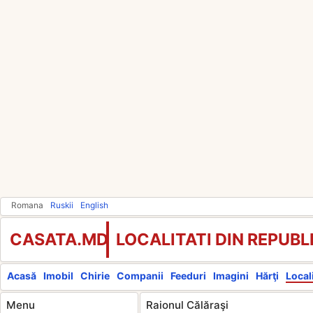
Romana
Ruskii
English
CASATA.MD
LOCALITATI DIN REPUB
Acasă
Imobil
Chirie
Companii
Feeduri
Imagini
Hărţi
Locali
Menu
Raionul Călăraşi