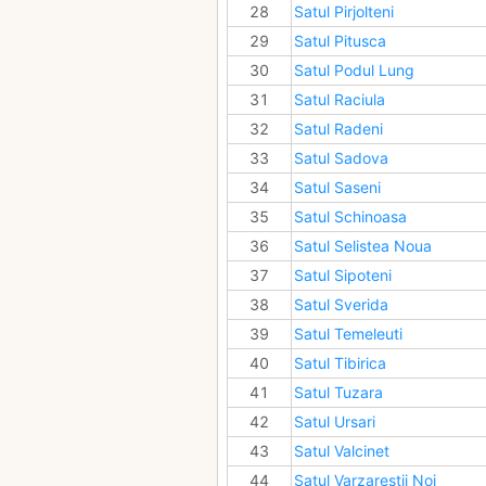
28
Satul Pirjolteni
29
Satul Pitusca
30
Satul Podul Lung
31
Satul Raciula
32
Satul Radeni
33
Satul Sadova
34
Satul Saseni
35
Satul Schinoasa
36
Satul Selistea Noua
37
Satul Sipoteni
38
Satul Sverida
39
Satul Temeleuti
40
Satul Tibirica
41
Satul Tuzara
42
Satul Ursari
43
Satul Valcinet
44
Satul Varzarestii Noi