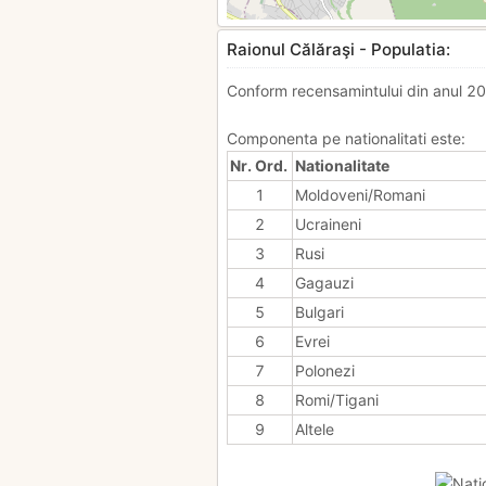
Raionul Călăraşi - Populatia:
Conform recensamintului din anul 20
Componenta pe nationalitati este:
Nr. Ord.
Nationalitate
1
Moldoveni/Romani
2
Ucraineni
3
Rusi
4
Gagauzi
5
Bulgari
6
Evrei
7
Polonezi
8
Romi/Tigani
9
Altele