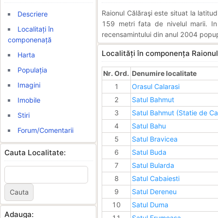
Raionul Călăraşi este situat la lati
Descriere
159 metri fata de nivelul marii. I
Localitați în
recensamintului din anul 2004 popupl
componenață
Localități în componența Raionul
Harta
Populația
Nr. Ord.
Denumire localitate
Imagini
1
Orasul Calarasi
2
Satul Bahmut
Imobile
3
Satul Bahmut (Statie de Ca
Stiri
4
Satul Bahu
Forum/Comentarii
5
Satul Bravicea
Cauta Localitate:
6
Satul Buda
7
Satul Bularda
8
Satul Cabaiesti
9
Satul Dereneu
10
Satul Duma
Adauga:
11
Satul Frumoasa