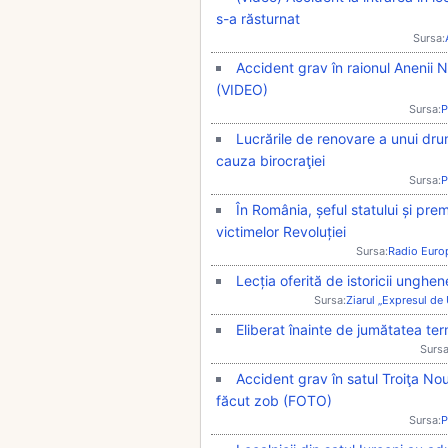
s-a răsturnat
Sursa:
Accident grav în raionul Anenii N
(VIDEO)
Sursa:
P
Lucrările de renovare a unui drum
cauza birocraţiei
Sursa:
P
În România, șeful statului și pre
victimelor Revoluției
Sursa:
Radio Euro
Lecția oferită de istoricii unghen
Sursa:
Ziarul „Expresul de
Eliberat înainte de jumătatea te
Sursa
Accident grav în satul Troiţa Nou
făcut zob (FOTO)
Sursa:
P