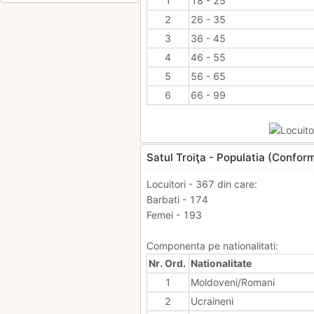
1
18 - 25
2
26 - 35
3
36 - 45
4
46 - 55
5
56 - 65
6
66 - 99
Satul Troiţa - Populatia (Confor
Locuitori - 367 din care:
Barbati - 174
Femei - 193
Componenta pe nationalitati:
Nr. Ord.
Nationalitate
1
Moldoveni/Romani
2
Ucraineni