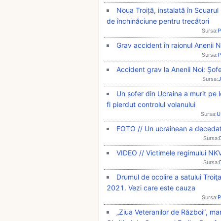
Noua Troiță, instalată în Scuarul
de închinăciune pentru trecători
Sursa:
P
Grav accident în raionul Anenii
Sursa:
P
Accident grav la Anenii Noi: Șof
Sursa:
J
Un șofer din Ucraina a murit pe l
fi pierdut controlul volanului
Sursa:
U
FOTO // Un ucrainean a decedat 
Sursa:
VIDEO // Victimele regimului NK
Sursa:
Drumul de ocolire a satului Troiţa
2021. Vezi care este cauza
Sursa:
P
„Ziua Veteranilor de Război”, m