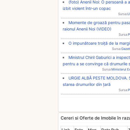
(foto) Anenii Noi: O persoană a a
izbit violent într-un copac
Sursa:
U
Momente de groază pentru pasag
raionul Anenii Noi (VIDEO)
Sursa:
P
O impunătoare troiță de la margine
Sursa:
Gazet
Ministrul Chiril Gaburici a inspe
pentru a se convinge că drumurile su
Sursa:
Ministerul 
URGIE ALBĂ PESTE MOLDOVA. Sute
starea drumurilor din țară
Sursa:
P
Cereri si Oferte de Imobile în ra
Link
Foto
Map
Data Pub.