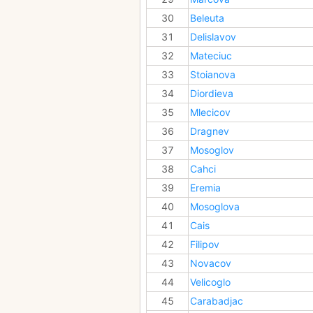
30
Beleuta
31
Delislavov
32
Mateciuc
33
Stoianova
34
Diordieva
35
Mlecicov
36
Dragnev
37
Mosoglov
38
Cahci
39
Eremia
40
Mosoglova
41
Cais
42
Filipov
43
Novacov
44
Velicoglo
45
Carabadjac