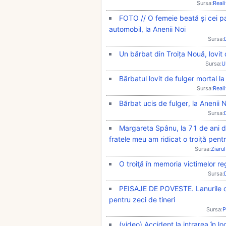
Sursa:
Real
FOTO // O femeie beată și cei pat
automobil, la Anenii Noi
Sursa:
Un bărbat din Troița Nouă, lovit 
Sursa:
U
Bărbatul lovit de fulger mortal la
Sursa:
Real
Bărbat ucis de fulger, la Anenii N
Sursa:
Margareta Spânu, la 71 de ani de 
fratele meu am ridicat o troiță pentr
Sursa:
Ziarul
O troiţă în memoria victimelor re
Sursa:
PEISAJE DE POVESTE. Lanurile cu
pentru zeci de tineri
Sursa:
P
(video) Accident la intrarea în l