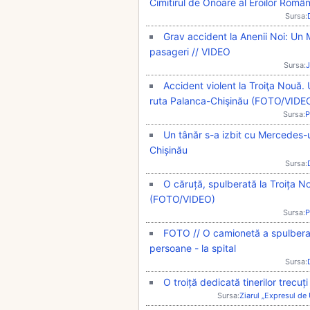
Cimitirul de Onoare al Eroilor Român
Sursa:
Grav accident la Anenii Noi: Un 
pasageri // VIDEO
Sursa:
J
Accident violent la Troiţa Nouă.
ruta Palanca-Chişinău (FOTO/VIDE
Sursa:
P
Un tânăr s-a izbit cu Mercedes-
Chișinău
Sursa:
O căruță, spulberată la Troița No
(FOTO/VIDEO)
Sursa:
P
FOTO // O camionetă a spulberat 
persoane - la spital
Sursa:
O troiță dedicată tinerilor trecuți
Sursa:
Ziarul „Expresul de