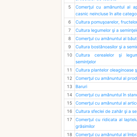
5
Comerţul cu amănuntul al apa
casnic neincluse în alte categor
6
Cultura pomuşoarelor, fructelor, 
7
Cultura legumelor şi a seminţel
8
Comerţul cu amănuntul al băutur
9
Cultura bostănoasilor şi a semi
10
Cultura cerealelor şi legu
seminţelor
11
Cultura plantelor oleaginoase ş
12
Comerţul cu amănuntul al prod
13
Baruri
14
Comerţul cu amănuntul în stand
15
Comerţul cu amănuntul al articole
16
Cultura sfeclei de zahăr şi a s
17
Comerţul cu ridicata al laptelui
grăsimilor
18
Comerţul cu amănuntul al îmbr