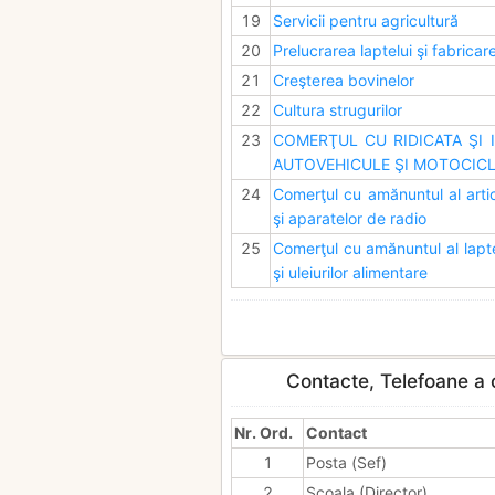
19
Servicii pentru agricultură
20
Prelucrarea laptelui şi fabrica
21
Creşterea bovinelor
22
Cultura strugurilor
23
COMERŢUL CU RIDICATA ŞI 
AUTOVEHICULE ŞI MOTOCIC
24
Comerţul cu amănuntul al artic
şi aparatelor de radio
25
Comerţul cu amănuntul al laptel
şi uleiurilor alimentare
Contacte, Telefoane a c
Nr. Ord.
Contact
1
Posta (Sef)
2
Scoala (Director)