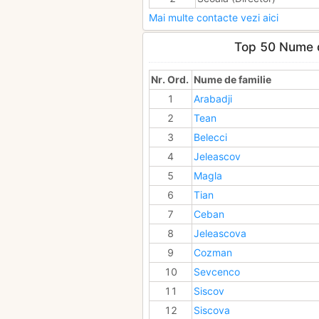
Mai multe contacte vezi aici
Top 50 Nume d
Nr. Ord.
Nume de familie
1
Arabadji
2
Tean
3
Belecci
4
Jeleascov
5
Magla
6
Tian
7
Ceban
8
Jeleascova
9
Cozman
10
Sevcenco
11
Siscov
12
Siscova