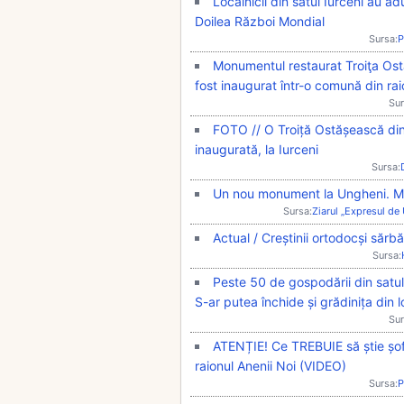
Localnicii din satul Iurceni au a
Doilea Război Mondial
Sursa:
P
Monumentul restaurat Troiţa Ostă
fost inaugurat într-o comună din rai
Sur
FOTO // O Troiță Ostășească din p
inaugurată, la Iurceni
Sursa:
Un nou monument la Ungheni. Mod
Sursa:
Ziarul „Expresul de
Actual / Creștinii ortodocși săr
Sursa:
Peste 50 de gospodării din satul
S-ar putea închide și grădinița din l
Sur
ATENȚIE! Ce TREBUIE să știe șofe
raionul Anenii Noi (VIDEO)
Sursa:
P