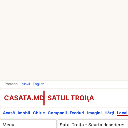
Romana
Ruskii
English
CASATA.MD
SATUL TROIţA
Acasă
Imobil
Chirie
Companii
Feeduri
Imagini
Hărţi
Locali
Menu
Satul Troiţa - Scurta descriere: