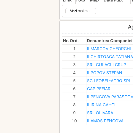
Vezi mai mult
A
Nr. Ord.
Denumirea Companiei
1
II MARCOV GHEORGHI
2
II CHIRTOACA TATIANA
3
SRL CULACLI GRUP
4
II POPOV STEPAN
5
SC LEOBEL-AGRO SRL
6
CAP PEFIAR
7
II PENCOVA PARASCOV
8
II IRINA CAHCI
9
SRL OLIVARA
10
II AMOS PENCOVA