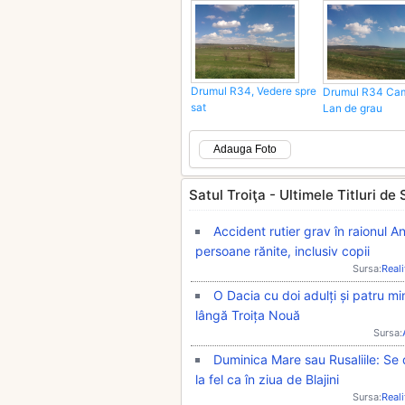
Drumul R34, Vedere spre
Drumul R34 Cam
sat
Lan de grau
Adauga Foto
Satul Troiţa - Ultimele Titluri de S
Accident rutier grav în raionul An
persoane rănite, inclusiv copii
Sursa:
Real
O Dacia cu doi adulți și patru min
lângă Troița Nouă
Sursa:
Duminica Mare sau Rusaliile: Se 
la fel ca în ziua de Blajini
Sursa:
Real