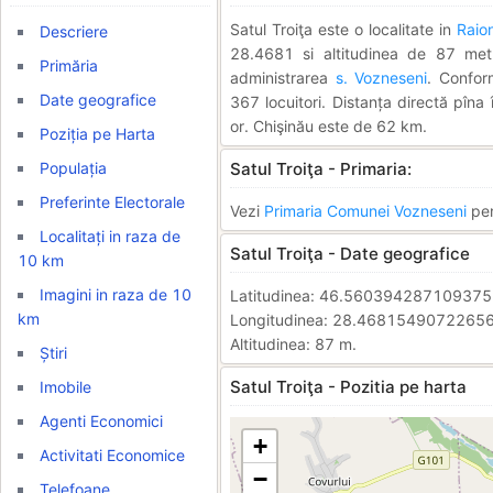
Satul Troiţa este o localitate in
Raio
Descriere
28.4681 si altitudinea de 87 metri
Primăria
administrarea
s. Vozneseni
. Confor
Date geografice
367 locuitori. Distanța directă pîna
or. Chişinău este de 62 km.
Poziția pe Harta
Populația
Satul Troiţa - Primaria:
Preferinte Electorale
Vezi
Primaria Comunei Vozneseni
pen
Localitați in raza de
Satul Troiţa - Date geografice
10 km
Imagini in raza de 10
Latitudinea: 46.56039428710937
km
Longitudinea: 28.4681549072265
Altitudinea: 87 m.
Știri
Satul Troiţa - Pozitia pe harta
Imobile
Agenti Economici
+
Activitati Economice
−
Telefoane