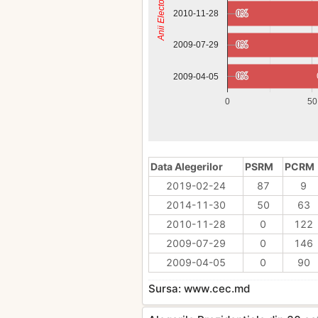
Anii Electorali
2010-11-28
0%
0%
0%
0%
2009-07-29
0%
0%
2009-04-05
0
50
Data Alegerilor
PSRM
PCRM
2019-02-24
87
9
2014-11-30
50
63
2010-11-28
0
122
2009-07-29
0
146
2009-04-05
0
90
Sursa: www.cec.md