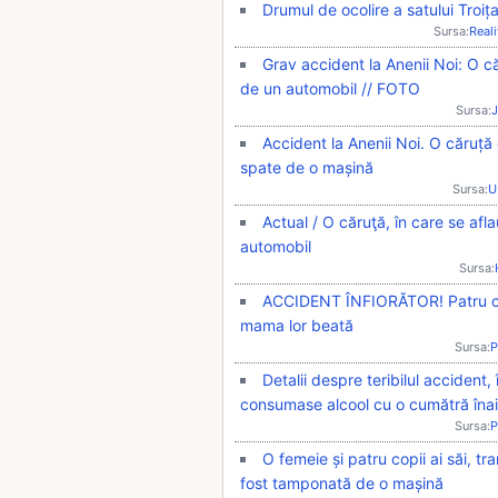
Drumul de ocolire a satului Troiț
Sursa:
Real
Grav accident la Anenii Noi: O căr
de un automobil // FOTO
Sursa:
J
Accident la Anenii Noi. O căruță c
spate de o mașină
Sursa:
U
Actual / O căruţă, în care se afla
automobil
Sursa:
ACCIDENT ÎNFIORĂTOR! Patru cop
mama lor beată
Sursa:
P
Detalii despre teribilul accident,
consumase alcool cu o cumătră înai
Sursa:
P
O femeie și patru copii ai săi, tr
fost tamponată de o mașină