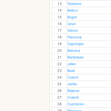
13
Stoianov
14
Belicci
15
Bugor
16
Uzun
17
Volcov
18
Pencova
19
Zaporojan
20
Baiceva
21
Barladean
22
Jelev
23
Basli
24
Culacli
25
Jerlev
26
Bejenar
27
Culaclii
28
Cuzmiciov
29
Marcova