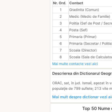
Nr. Ord.
Contact
1
Gradinita (Comun)
2
Medic (Medic de Familie)
3
Politia (Sef de Post / Secr
4
Posta (Sef)
5
Primaria (Primar)
6
Primaria (Secretar / Politis
7
Scoala (Director)
8
Scoala (Sala de Calculato
Mai multe contacte vezi aici
Descrierea din Dictionarul Geogr
ORAC, sat, în jud. Ismail, aşezat în 
populaţie de 799 suflete; 213 vite m
Mai mult despre dictionar vezi ai
Top 50 Nume d