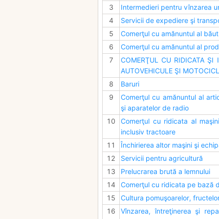
3
Intermedieri pentru vînzarea u
4
Servicii de expediere şi transp
5
Comerţul cu amănuntul al băutur
6
Comerţul cu amănuntul al prod
7
COMERŢUL CU RIDICATA ŞI 
AUTOVEHICULE ŞI MOTOCIC
8
Baruri
9
Comerţul cu amănuntul al artic
şi aparatelor de radio
10
Comerţul cu ridicata al maşinil
inclusiv tractoare
11
Închirierea altor maşini şi ech
12
Servicii pentru agricultură
13
Prelucrarea brută a lemnului
14
Comerţul cu ridicata pe bază d
15
Cultura pomuşoarelor, fructelor, 
16
Vînzarea, întreţinerea şi rep