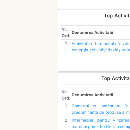
Top Activit
Nr.
Denumirea Activitatii
Ord.
1
Activitatea farmaceutică vet
excepţia activităţii desfăşurate
Top Activita
Nr.
Denumirea Activitatii
Ord.
1
Comerţul cu amănuntul în 
predominantă de produse alime
2
Intermedieri pentru vînzarea
materiei prime textile şi a sem