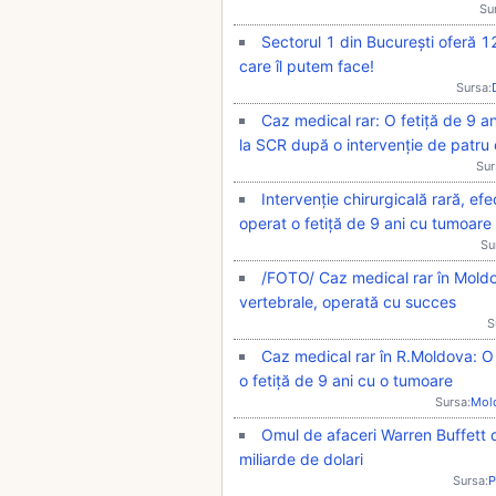
Su
Sectorul 1 din București oferă 1
care îl putem face!
Sursa:
Caz medical rar: O fetiță de 9 a
la SCR după o intervenție de patru 
Sur
Intervenție chirurgicală rară, e
operat o fetiță de 9 ani cu tumoare
Su
/FOTO/ Caz medical rar în Moldo
vertebrale, operată cu succes
S
Caz medical rar în R.Moldova: O
o fetiță de 9 ani cu o tumoare
Sursa:
Mol
Omul de afaceri Warren Buffett 
miliarde de dolari
Sursa:
P