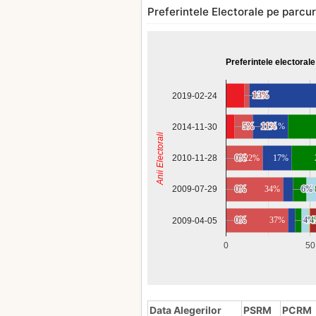
Preferintele Electorale pe parcurs
Preferintele electorale
11%
11%
3%
3%
2019-02-24
5%
5%
11%
11%
21%
2014-11-30
Anii Electorali
2010-11-28
0%
0%
22%
17%
0%
0%
34%
6%
6%
2009-07-29
0%
0%
37%
4%
4%
4
4
2009-04-05
0
50
Data Alegerilor
PSRM
PCRM