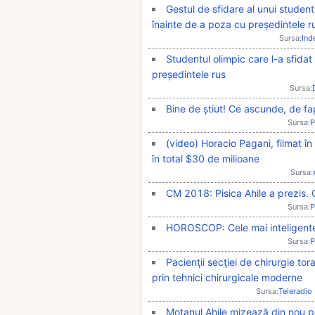
Gestul de sfidare al unui student
înainte de a poza cu președintele r
Sursa:
Ind
Studentul olimpic care l-a sfidat
președintele rus
Sursa:
Bine de știut! Ce ascunde, de fa
Sursa:
P
(video) Horacio Pagani, filmat î
în total $30 de milioane
Sursa:
CM 2018: Pisica Ahile a prezis. C
Sursa:
P
HOROSCOP: Cele mai inteligente
Sursa:
P
Pacienţii secţiei de chirurgie tor
prin tehnici chirurgicale moderne
Sursa:
Teleradio
Motanul Ahile mizează din nou pe