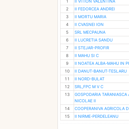
1
II VITION VALENTINA
2
II FEDORCEA ANDREI
3
II MORTU MARIA
4
II CVASNEI ION
5
SRL MECPAUNA
6
II LUCRETIA SANDU
7
II STEJAR-PROFIR
8
II MAHU SI C
9
II NOATEA ALBA-MAHU IN P
10
II DANUT-BANUT-TESLARU
11
II NORD-BULAT
12
SRL,FPC M V C
13
GOSPODARIA TARANIASCA
NICOLAE II
14
COOPERANIVA AGRICOLA D
15
II NIRME-PERDELEANU