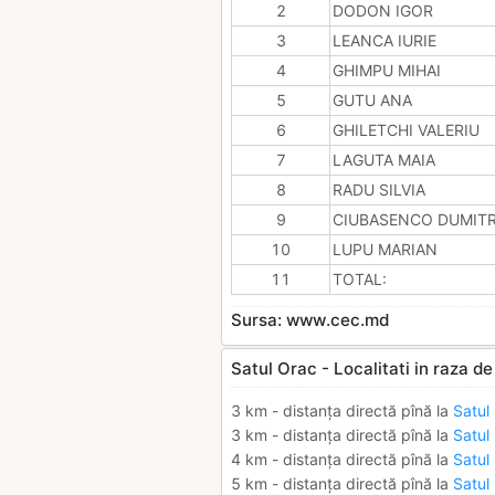
2
DODON IGOR
3
LEANCA IURIE
4
GHIMPU MIHAI
5
GUTU ANA
6
GHILETCHI VALERIU
7
LAGUTA MAIA
8
RADU SILVIA
9
CIUBASENCO DUMIT
10
LUPU MARIAN
11
TOTAL:
Sursa: www.cec.md
Satul Orac - Localitati in raza d
3 km - distanța directă pînă la
Satul
3 km - distanța directă pînă la
Satul
4 km - distanța directă pînă la
Satul
5 km - distanța directă pînă la
Satul