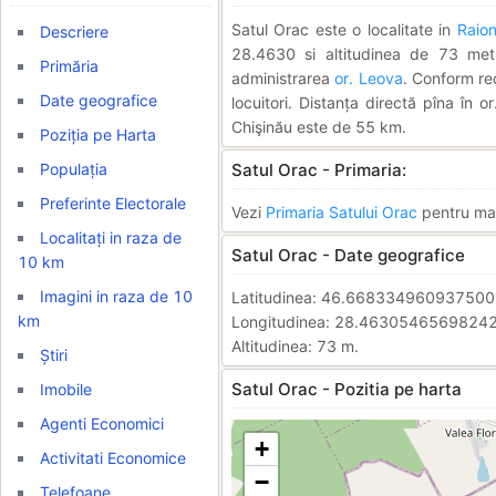
Satul Orac este o localitate in
Raio
Descriere
28.4630 si altitudinea de 73 metri
Primăria
administrarea
or. Leova
. Conform re
Date geografice
locuitori. Distanța directă pîna în 
Chişinău este de 55 km.
Poziția pe Harta
Populația
Satul Orac - Primaria:
Preferinte Electorale
Vezi
Primaria Satului Orac
pentru mai 
Localitați in raza de
Satul Orac - Date geografice
10 km
Imagini in raza de 10
Latitudinea: 46.66833496093750
km
Longitudinea: 28.4630546569824
Altitudinea: 73 m.
Știri
Satul Orac - Pozitia pe harta
Imobile
Agenti Economici
+
Activitati Economice
−
Telefoane