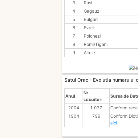
3
Rusi
4
Gagauzi
5
Bulgari
6
Evrei
7
Polonezi
8
Romi/Tigani
9
Altele
Satul Orac - Evolutia numarului de
Nr.
Anul
Sursa de Dat
Locuitori
2004
1 037
Conform rece
1904
799
Conform Dicti
aici