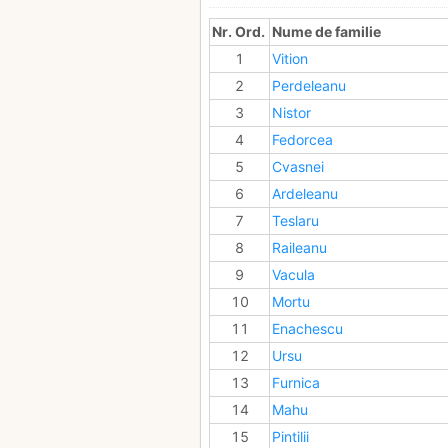
Nr. Ord.
Nume de familie
1
Vition
2
Perdeleanu
3
Nistor
4
Fedorcea
5
Cvasnei
6
Ardeleanu
7
Teslaru
8
Raileanu
9
Vacula
10
Mortu
11
Enachescu
12
Ursu
13
Furnica
14
Mahu
15
Pintilii