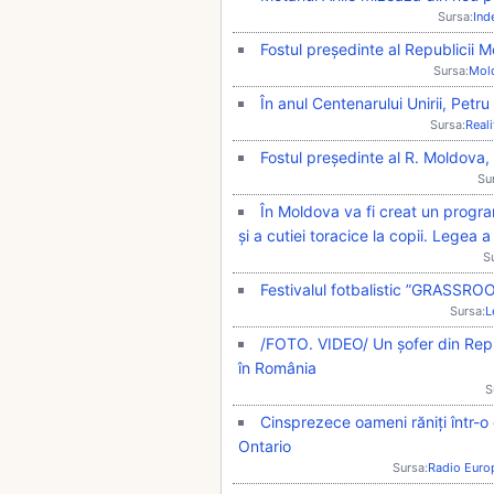
Sursa:
Ind
Fostul președinte al Republicii 
Sursa:
Mol
În anul Centenarului Unirii, Petr
Sursa:
Real
Fostul președinte al R. Moldova,
Su
În Moldova va fi creat un progr
și a cutiei toracice la copii. Legea a
S
Festivalul fotbalistic ”GRASSRO
Sursa:
L
/FOTO. VIDEO/ Un șofer din Rep
în România
S
Cinsprezece oameni răniți într-o
Ontario
Sursa:
Radio Euro