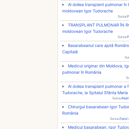
Al doilea transplant pulmonar în
moldovean Igor Tudorache
Sursa:
P
TRANSPLANT PULMONAR ÎN ROMÂ
moldovean Igor Tudorache
Sursa:
P
Basarabeanul care ajută România 
Capitală
Su
Medicul originar din Moldova, Ig
pulmonar în România
S
Al doilea transplant pulmonar a 
Tudorache, la Spitalul Sfânta Maria
Sursa:
Real
Chirurgul basarabean Igor Tudora
România
Sursa:
Ziarul
Medicul basarabean, Igor Tudora