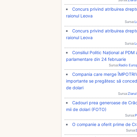
Sursa:
Ziarul
Concurs privind atribuirea dreptu
raionul Leova
Sursa:
L
Concurs privind atribuirea dreptu
raionul Leova
Sursa:
L
Consiliul Politic Național al PDM 
parlamentare din 24 februarie
Sursa:
Radio Euro
Compania care merge ÎMPOTRIV
importante se pregătesc să concedi
de dolari
Sursa:
Ziarul
Cadouri prea generoase de Crăci
mii de dolari (FOTO)
Sursa:
P
O companie a oferit prime de Cră
Sursa: