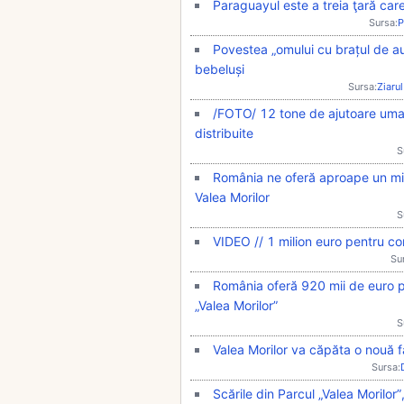
Paraguayul este a treia ţară care
Sursa:
P
Povestea „omului cu brațul de a
bebeluși
Sursa:
Ziarul
/FOTO/ 12 tone de ajutoare umani
distribuite
S
România ne oferă aproape un mili
Valea Morilor
S
VIDEO // 1 milion euro pentru con
Su
România oferă 920 mii de euro pe
„Valea Morilor”
S
Valea Morilor va căpăta o nouă faț
Sursa:
Scările din Parcul „Valea Morilor”