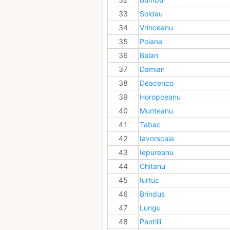
33
Soldau
34
Vrinceanu
35
Poiana
36
Balan
37
Damian
38
Deacenco
39
Horopceanu
40
Munteanu
41
Tabac
42
Iavorscaia
43
Iepureanu
44
Chitanu
45
Iurtuc
46
Brindus
47
Lungu
48
Pantilii