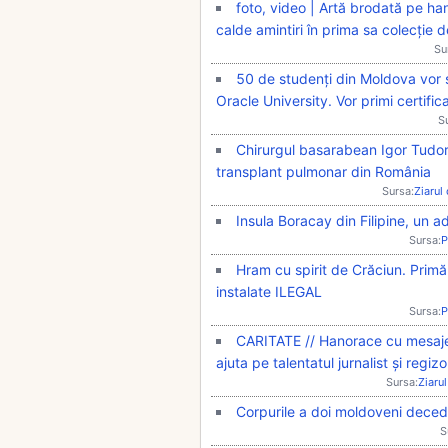
foto, video | Artă brodată pe h
calde amintiri în prima sa colecție 
Su
50 de studenți din Moldova vor 
Oracle University. Vor primi certific
S
Chirurgul basarabean Igor Tudora
transplant pulmonar din România
Sursa:
Ziarul
Insula Boracay din Filipine, un a
Sursa:
P
Hram cu spirit de Crăciun. Primă
instalate ILEGAL
Sursa:
P
CARITATE // Hanorace cu mesaje
ajuta pe talentatul jurnalist și regi
Sursa:
Ziarul
Corpurile a doi moldoveni deced
S