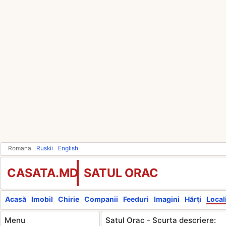
Romana
Ruskii
English
CASATA.MD
SATUL ORAC
Acasă
Imobil
Chirie
Companii
Feeduri
Imagini
Hărţi
Locali
Menu
Satul Orac - Scurta descriere: