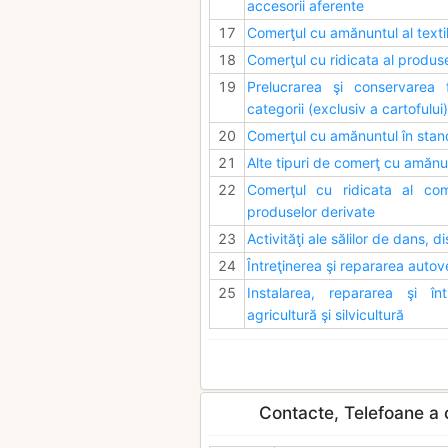
accesorii aferente
17
Comerţul cu amănuntul al textil
18
Comerţul cu ridicata al produs
19
Prelucrarea şi conservarea f
categorii (exclusiv a cartofului)
20
Comerţul cu amănuntul în stand
21
Alte tipuri de comerţ cu amănu
22
Comerţul cu ridicata al combu
produselor derivate
23
Activităţi ale sălilor de dans, d
24
Întreţinerea şi repararea autov
25
Instalarea, repararea şi înt
agricultură şi silvicultură
Contacte, Telefoane a c