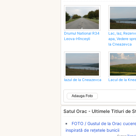
Drumul National R34
Lac, Iaz, Rezerv
Leova-Hînceşti
apa, Vedere spre
la Cneazevca
Iazul de la Cneazevca
Lacul de la Kne
Adauga Foto
Satul Orac - Ultimele Titluri de St
FOTO / Gustul de la Orac cucereș
inspirată de rețetele bunicii