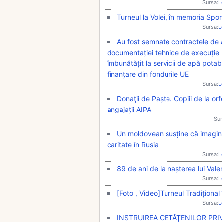
Sursa:
L
Turneul la Volei, în memoria Spor
Sursa:
L
Au fost semnate contractele de ac
documentației tehnice de execuție 
îmbunătățit la servicii de apă potabil
finanțare din fondurile UE
Sursa:
L
Donaţii de Paște. Copiii de la orf
angajații AIPA
Sur
Un moldovean susține că imaginile 
caritate în Rusia
Sursa:
L
89 de ani de la nașterea lui Val
Sursa:
L
[Foto , Video]Turneul Tradițional
Sursa:
L
INSTRUIREA CETĂŢENILOR PRI