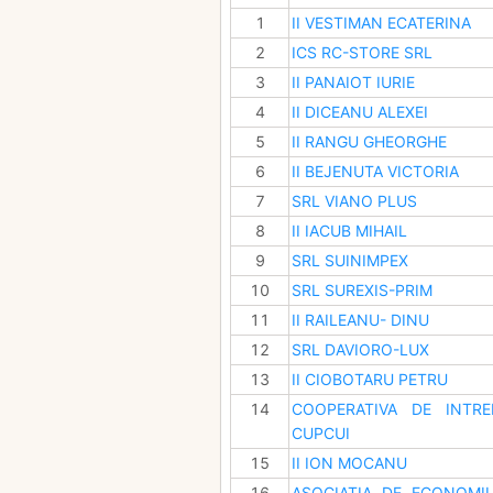
1
II VESTIMAN ECATERINA
2
ICS RC-STORE SRL
3
II PANAIOT IURIE
4
II DICEANU ALEXEI
5
II RANGU GHEORGHE
6
II BEJENUTA VICTORIA
7
SRL VIANO PLUS
8
II IACUB MIHAIL
9
SRL SUINIMPEX
10
SRL SUREXIS-PRIM
11
II RAILEANU- DINU
12
SRL DAVIORO-LUX
13
II CIOBOTARU PETRU
14
COOPERATIVA DE INTR
CUPCUI
15
II ION MOCANU
16
ASOCIATIA DE ECONOMII