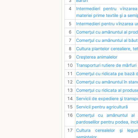
3
Baruri
4
Intermedieri pentru vînzarea
materiei prime textile şi a sem
5
Intermedieri pentru vînzarea u
6
Comerţul cu amănuntul al prod
7
Comerţul cu amănuntul al băutur
8
Cultura plantelor cerealiere, te
9
Creşterea animalelor
10
Transporturi rutiere de mărfuri
11
Comerţul cu ridicata pe bază d
12
Comerţul cu amănuntul în stand
13
Comerţul cu ridicata al produsel
14
Servicii de expediere şi transp
15
Servicii pentru agricultură
16
Comerţul cu amănuntul al p
pardoselilor pentru podea, incl
17
Cultura cerealelor şi legu
seminţelor