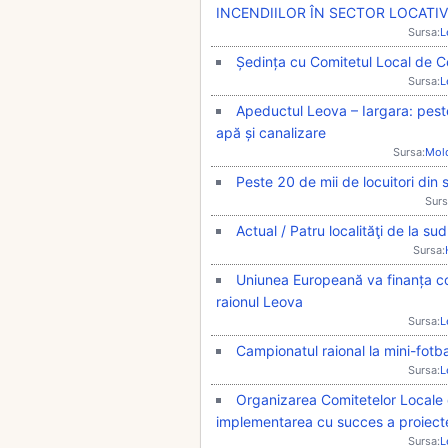
INCENDIILOR ÎN SECTOR LOCATIV
Sursa:
L
Ședința cu Comitetul Local de Ce
Sursa:
L
Apeductul Leova – Iargara: pest
apă și canalizare
Sursa:
Mol
Peste 20 de mii de locuitori din 
Surs
Actual / Patru localităţi de la 
Sursa:
Uniunea Europeană va finanța con
raionul Leova
Sursa:
L
Campionatul raional la mini-fotb
Sursa:
L
Organizarea Comitetelor Locale d
implementarea cu succes a proiecte
Sursa:
L