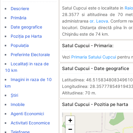
Satul Cupcui este o localitate in
Raio
Descriere
28.3577 si altitudinea de 70 metri
Primăria
administrarea
or. Leova
. Conform re
Date geografice
locuitori. Distanța directă pîna în 
Chişinău este de 74 km.
Poziția pe Harta
Populația
Satul Cupcui - Primaria:
Preferinte Electorale
Vezi
Primaria Satului Cupcui
pentru ma
Localitați in raza de
Satul Cupcui - Date geografice
10 km
Imagini in raza de 10
Latitudinea: 46.51583480834961
km
Longitudinea: 28.3577785491943
Altitudinea: 70 m.
Știri
Satul Cupcui - Pozitia pe harta
Imobile
Agenti Economici
+
Activitati Economice
−
Telefoane