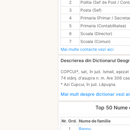
2
Politia (Sef de Post / Cont
3
Posta (Sef)
4
Primaria (Primar / Secreta
5
Primaria (Contabilitatea)
6
Scoala (Director)
7
Scoala (Comun)
Mai multe contacte vezi aici
Descrierea din Dictionarul Geogr
COPCUI*, sat, în jud. Ismail, aşezat
74 stânj. d'asupra n. m. Are 306 cas
* Azi Cupcui, în jud. Lăpuşna.
Mai mult despre dictionar vezi ai
Top 50 Nume d
Nr. Ord.
Nume de familie
1
Rangu