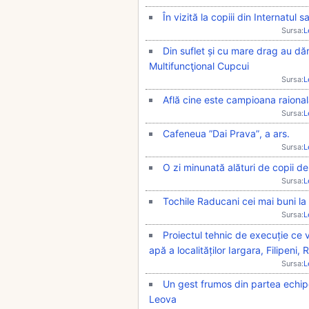
În vizită la copiii din Internatul 
Sursa:
L
Din suflet și cu mare drag au dăru
Multifuncţional Cupcui
Sursa:
L
Află cine este campioana raional
Sursa:
L
Cafeneua ”Dai Prava”, a ars.
Sursa:
L
O zi minunată alături de copii de
Sursa:
L
Tochile Raducani cei mai buni la 
Sursa:
L
Proiectul tehnic de execuție ce 
apă a localităților Iargara, Filipeni
Sursa:
L
Un gest frumos din partea echipei
Leova