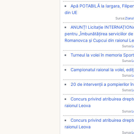
Apă POTABILĂ la Iargara, Filipe
din UE
Sursa:
Ziarul
ANUNȚ! Licitație INTERNAȚIONALĂ
pentru „Îmbunătățirea serviciilor de 
Romanovca și Cupcui din raionul L
Sursa:
L
Turneul la volei în memoria Sport
Sursa:
L
Campionatul raional la volei, edi
Sursa:
L
20 de intervenții a pompierilor î
Sursa:
L
Concurs privind atribuirea dreptu
raionul Leova
Sursa:
L
Concurs privind atribuirea dreptu
raionul Leova
Sursa:
L