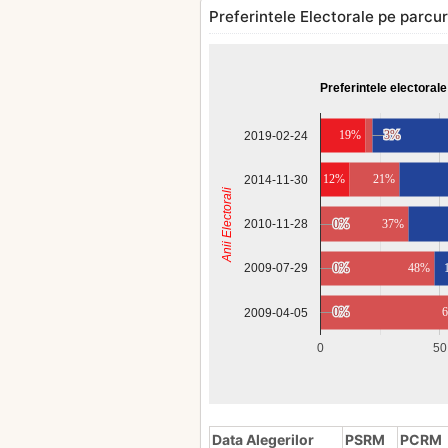
Preferintele Electorale pe parcurs
Preferintele electorale
19%
3%
3%
2019-02-24
12%
21%
2014-11-30
Anii Electorali
2010-11-28
0%
0%
37%
0%
0%
48%
2009-07-29
0%
0%
2009-04-05
0
50
Data Alegerilor
PSRM
PCRM