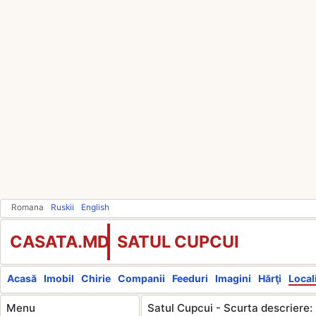
Romana
Ruskii
English
CASATA.MD
SATUL CUPCUI
Acasă
Imobil
Chirie
Companii
Feeduri
Imagini
Hărţi
Locali
Menu
Satul Cupcui - Scurta descriere: