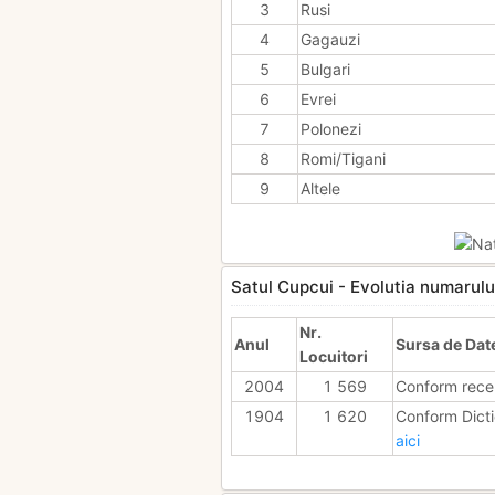
3
Rusi
4
Gagauzi
5
Bulgari
6
Evrei
7
Polonezi
8
Romi/Tigani
9
Altele
Satul Cupcui - Evolutia numarului 
Nr.
Anul
Sursa de Dat
Locuitori
2004
1 569
Conform rece
1904
1 620
Conform Dicti
aici