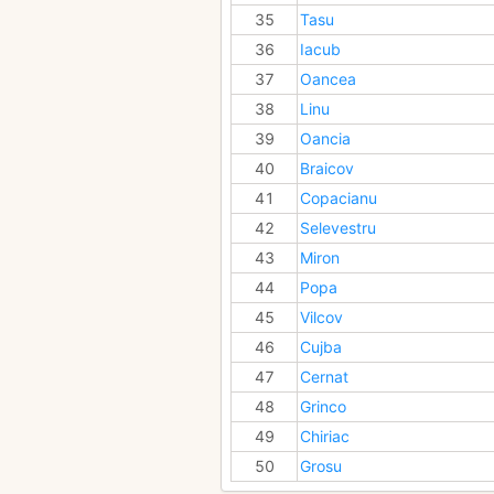
35
Tasu
36
Iacub
37
Oancea
38
Linu
39
Oancia
40
Braicov
41
Copacianu
42
Selevestru
43
Miron
44
Popa
45
Vilcov
46
Cujba
47
Cernat
48
Grinco
49
Chiriac
50
Grosu