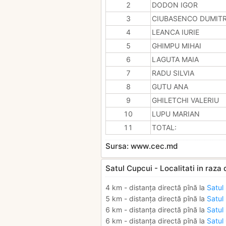
2
DODON IGOR
3
CIUBASENCO DUMIT
4
LEANCA IURIE
5
GHIMPU MIHAI
6
LAGUTA MAIA
7
RADU SILVIA
8
GUTU ANA
9
GHILETCHI VALERIU
10
LUPU MARIAN
11
TOTAL:
Sursa: www.cec.md
Satul Cupcui - Localitati in raza
4 km - distanța directă pînă la
Satul
5 km - distanța directă pînă la
Satul
6 km - distanța directă pînă la
Satul 
6 km - distanța directă pînă la
Satul