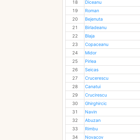
18
Diceanu
19
Roman
20
Bejenuta
21
Birladeanu
22
Blaja
23
Copaceanu
24
Midor
25
Pirlea
26
Seicas
27
Crucerescu
28
Canatui
29
Crucirescu
30
Ghirghircic
31
Navin
32
Abuzan
33
Rimbu
34
Novacov