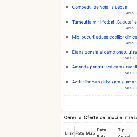
Competitii de volei la Leova
Sursa:
L
Turneul la mini-fotbal „Guguta” 
Sursa:
L
Mici bucurii aduse copiilor din c
Sursa:
L
Etapa zonala al campionatului ra
Sursa:
L
Amende pentru incălcarea regulil
Sursa:
L
Actiunilor de salubrizare si amena
Sursa:
L
Cereri si Oferte de Imobile în ra
Data
Tip
Link
Foto
Map
Pub.
Anunt